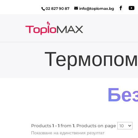
02 827 90 87
info@toplomax.bg
Термопом
Бе
Products
1 - 1
from
1
. Products on page
Показване на единствения резултат