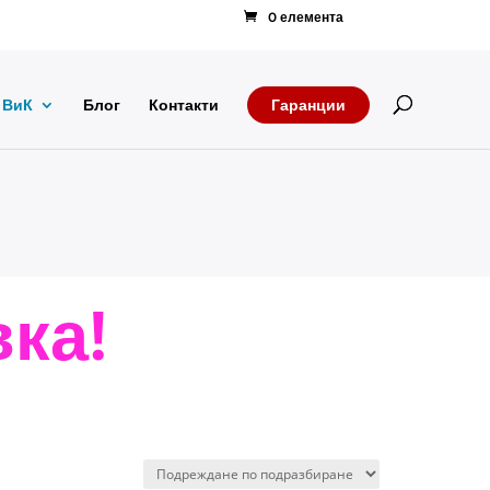
0 елемента
Products
search
ВиК
Блог
Контакти
Гаранции
ка!