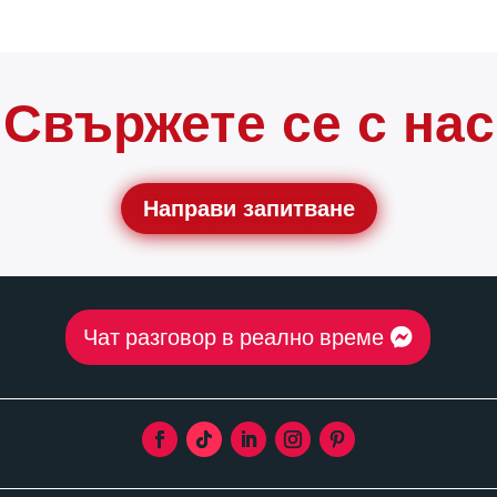
Свържете се с нас
Направи запитване
Чат разговор в реално време