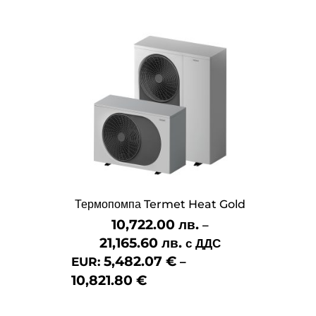
Термопомпа Termet Heat Gold
10,722.00
лв.
–
21,165.60
лв.
Price
с ДДС
5,482.07
€
range:
EUR:
–
10,821.80
€
10,722.00 лв.
through
21,165.60 лв.