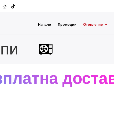
Начало
Промоции
Отопление
пи
зплатна достав