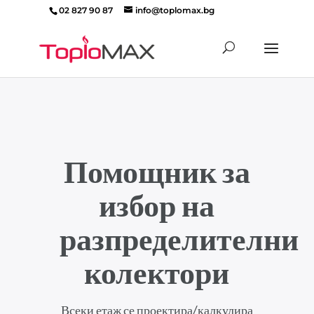
02 827 90 87
info@toplomax.bg
Products
search
Помощник за
избор на
разпределителни
колектори
Всеки етаж се проектира/калкулира