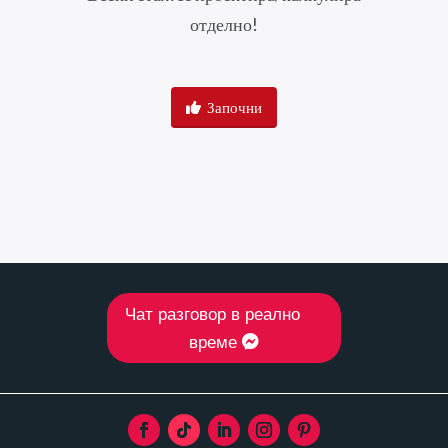
отделно!
Започни
Чат разговор в реално
време