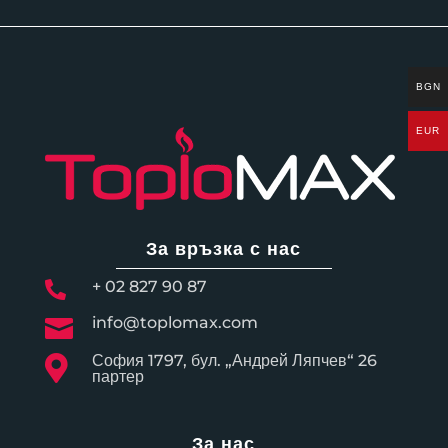
BGN
EUR
За връзка с нас
+ 02 827 90 87

info@toplomax.com

София 1797, бул. „Андрей Ляпчев“ 26

партер
За нас