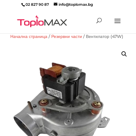
02 827 90 87
info@toplomax.bg
Products
search
Начална страница
/
Резервни части
/ Вентилатор (47W)