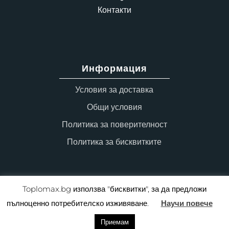
Контакти
Информация
Условия за доставка
Общи условия
Политика за поверителност
Политика за бисквитките
Toplomax.bg използва "бисквитки", за да предложи
пълноценно потребителско изживяване.
Научи повече
Copyright © toplomax.bg 2022, Всички права
Приемам
запазени