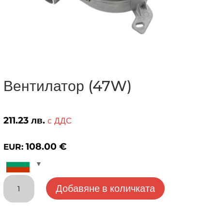
Вентилатор (47W)
211.23
лв.
с ДДС
108.00
€
EUR:
количество
Добавяне в количката
за
Вентилатор
(47W)