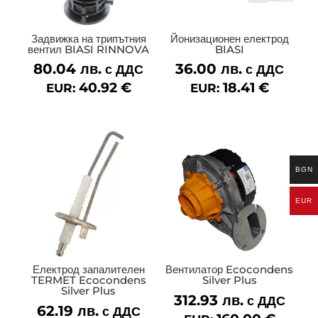
Задвижка на трипътния
Йонизационен електрод
вентил BIASI RINNOVA
BIASI
80.04
лв.
36.00
лв.
с ДДС
с ДДС
40.92
€
18.41
€
EUR:
EUR:
BGN
EUR
Електрод запалителен
Вентилатор Ecocondens
TERMET Ecocondens
Silver Plus
Silver Plus
312.93
лв.
с ДДС
62.19
лв.
с ДДС