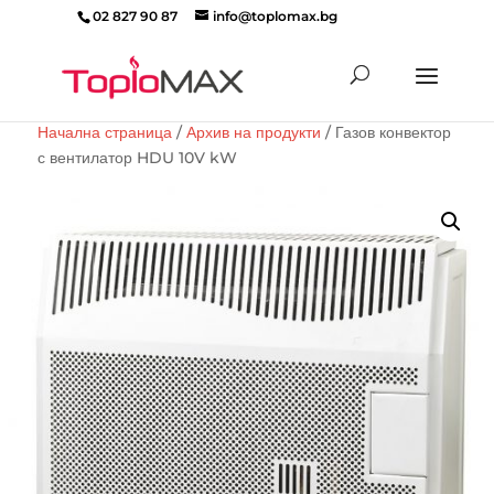
02 827 90 87
info@toplomax.bg
Products
search
Начална страница
/
Архив на продукти
/ Газов конвектор
с вентилатор HDU 10V kW