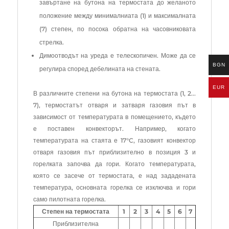
завъртане на бутона на термостата до желаното
положение между минималниата (1) и максималната
(7) степен, по посока обратна на часовниковата
стрелка.
Димоотводът на уреда е телескопичен. Може да се
BGN
регулира според дебелината на стената.
EUR
В различните степени на бутона на термостата (1, 2...
7), термостатът отваря и затваря газовия път в
зависимост от температурата в помещението, където
е поставен конвекторът. Например, когато
температурата на стаята е 17°C, газовият конвектор
отваря газовия път приблизително в позиция 3 и
горелката започва да гори. Когато температурата,
която се засече от термостата, е над зададената
температура, основната горелка се изключва и гори
само пилотната горелка.
Степен на термостата
1
2
3
4
5
6
7
Приблизителна