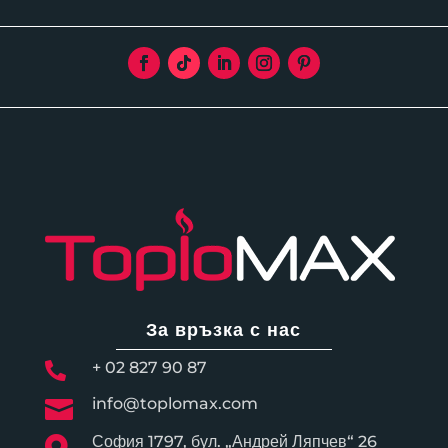
За връзка с нас
+ 02 827 90 87

info@toplomax.com

София 1797, бул. „Андрей Ляпчев“ 26