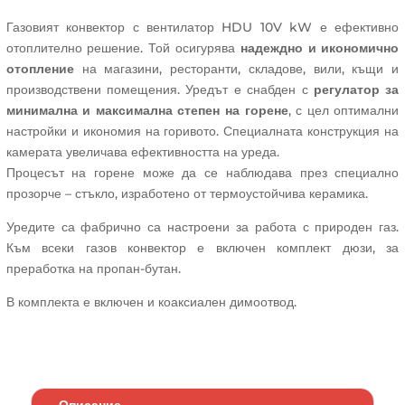
Газовият конвектор с вентилатор HDU 10V kW е ефективно
отоплително решение. Той осигурява
надеждно и икономично
отопление
на магазини, ресторанти, складове, вили, къщи и
производствени помещения. Уредът е снабден с
регулатор за
минимална и максимална степен на горене
, с цел оптимални
настройки и икономия на горивото. Специалната конструкция на
камерата увеличава ефективността на уреда.
Процесът на горене може да се наблюдава през специално
прозорче – стъкло, изработено от термоустойчива керамика.
Уредите са фабрично са настроени за работа с природен газ.
Към всеки газов конвектор е включен комплект дюзи, за
преработка на пропан-бутан.
В комплекта е включен и коаксиален димоотвод.
Описание