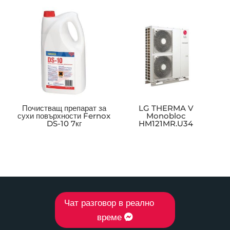
Почистващ препарат за
LG THERMA V
сухи повърхности Fernox
Monobloc
DS-10 7кг
HM121MR.U34
Чат разговор в реално
време