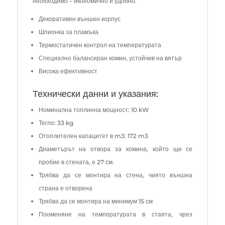
необходимо – икономично и удобно.
Декоративен външен корпус
Шпионка за пламъка
Термостатичен контрол на температурата
Специално балансиран комин, устойчив на вятър
Висока ефективност
Технически данни и указания:
Номинална топлинна мощност: 10 kW
Тегло: 33 kg
Отоплителен капацитет в m3: 172 m3
Диаметърът на отвора за комина, който ще се
пробие в стената, е 27 см.
Трябва да се монтира на стена, чиято външна
страна е отворена
Трябва да се монтира на минимум 15 см
Пооменяне на температурата в стаята, чрез