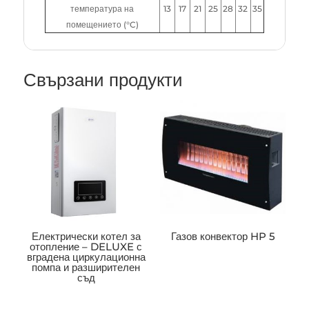
температура на
13
17
21
25
28
32
35
помещението (°C)
Свързани продукти
Електрически котел за
Газов конвектор HP 5
отопление – DELUXE с
вградена циркулационна
помпа и разширителен
съд