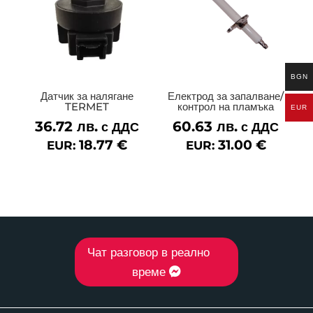
BGN
Датчик за налягане
Електрод за запалване/
TERMET
контрол на пламъка
EUR
36.72
лв.
60.63
лв.
с ДДС
с ДДС
18.77
€
31.00
€
EUR:
EUR:
Чат разговор в реално
време