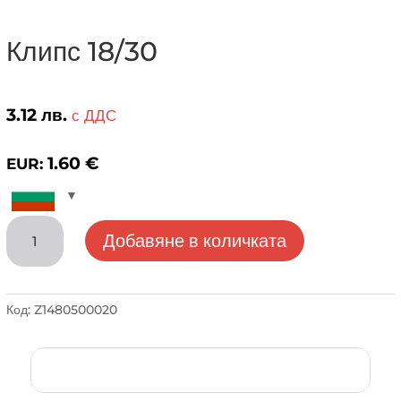
Клипс 18/30
3.12
лв.
с ДДС
1.60
€
EUR:
количество
Добавяне в количката
за
Клипс
18/30
Код:
Z1480500020