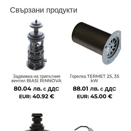
Свързани продукти
Задвижка на трипътния
Горелка TERMET 25, 35
вентил BIASI RINNOVA
kW
80.04
лв.
88.01
лв.
с ДДС
с ДДС
40.92
€
45.00
€
EUR:
EUR: