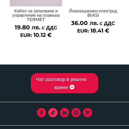
Кабел за запалване и
Йонизационен електрод
управление на пламъка
BIASI
TERMET
36.00
лв.
с ДДС
19.80
лв.
с ДДС
18.41
€
EUR:
10.12
€
EUR:
Чат разговор в реално
време