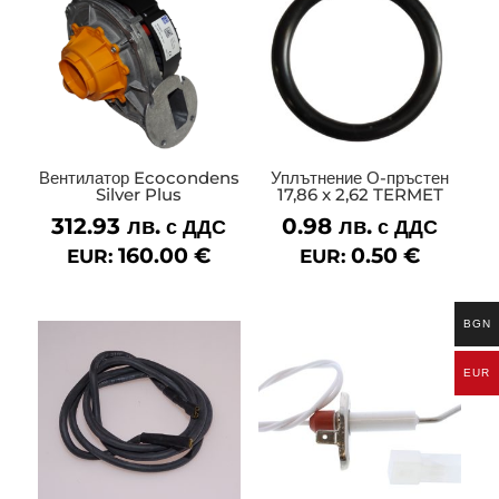
Вентилатор Ecocondens
Уплътнение О-пръстен
Silver Plus
17,86 x 2,62 TERMET
312.93
лв.
0.98
лв.
с ДДС
с ДДС
160.00
€
0.50
€
EUR:
EUR:
BGN
EUR