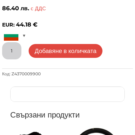
86.40
лв.
с ДДС
44.18
€
EUR:
количество
Добавяне в количката
за
Комплект
уплътнения
TERMET
Код:
Z4370009900
EURO
COMFORT
/
Silver
plus
Свързани продукти