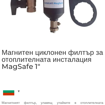
Магнитен циклонен филтър за
отоплителната инсталация
MagSafe 1″
Магнитният филтър, улавящ утайките в отоплителната