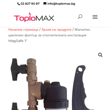
02 827 90 87
info@toplomax.bg
Products
search
Начална страница
/
Архив на продукти
/ Магнитен
циклонен филтър за отоплителната инсталация
MagSafe 1″