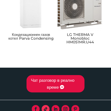
Кондезационнен газов
LG THERMA V
котел Parva Condensing
Monobloc
HM051MR.U44
Чат разговор в реално
време