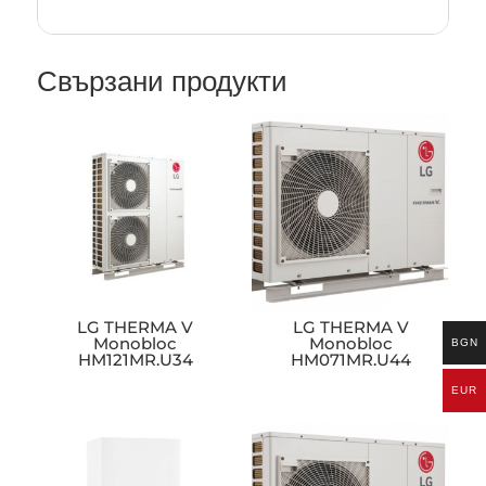
Свързани продукти
LG THERMA V
LG THERMA V
Monobloc
Monobloc
BGN
HM121MR.U34
HM071MR.U44
EUR