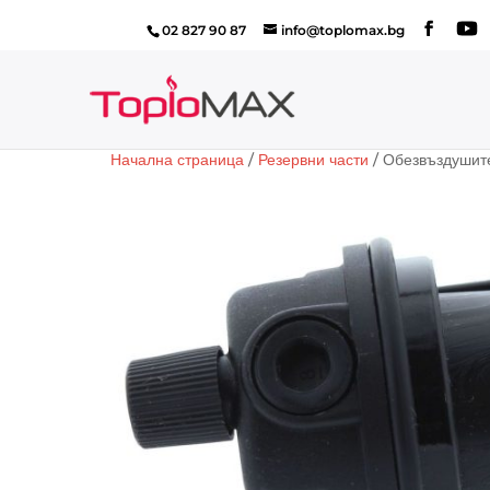
02 827 90 87
info@toplomax.bg
Начална страница
/
Резервни части
/ Обезвъздушите