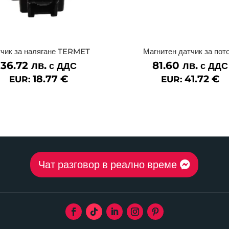
чик за налягане TERMET
Магнитен датчик за пот
36.72
лв.
81.60
лв.
с ДДС
с ДДС
18.77
€
41.72
€
EUR:
EUR:
Чат разговор в реално време