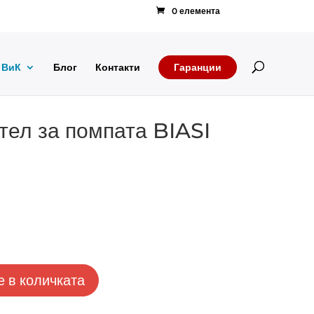
0 елемента
Products
search
ВиК
Блог
Контакти
Гаранции
ел за помпата BIASI
 в количката