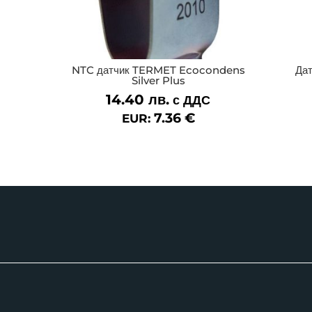
NTC датчик TERMET Ecocondens
Дат
Silver Plus
14.40
лв.
с ДДС
7.36
€
EUR: