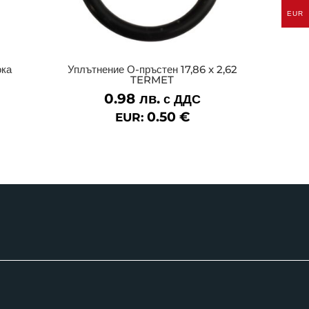
EUR
ока
Уплътнение О-пръстен 17,86 x 2,62
TERMET
0.98
лв.
с ДДС
0.50
€
EUR: