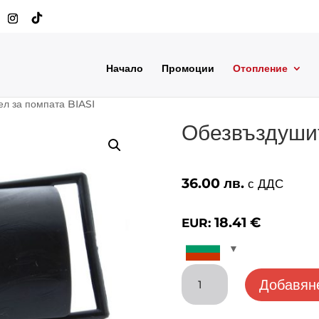
Начало
Промоции
Отопление
л за помпата BIASI
Обезвъздушит
36.00
лв.
с ДДС
18.41
€
EUR:
количество
Добавяне
за
Обезвъздушител