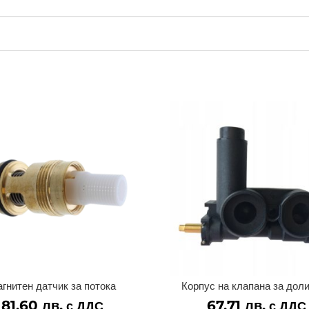
гнитен датчик за потока
Корпус на клапана за дол
81.60
лв.
67.71
лв.
с ДДС
с ДДС