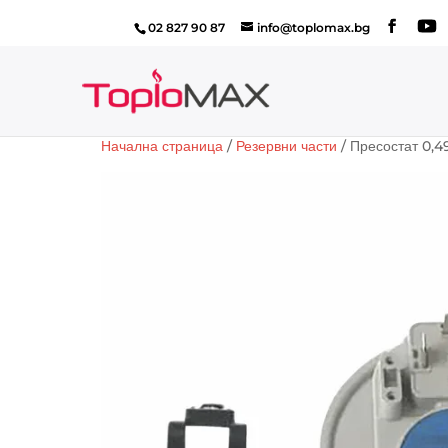
02 827 90 87
info@toplomax.bg
Начална страница
/
Резервни части
/ Пресостат 0,4