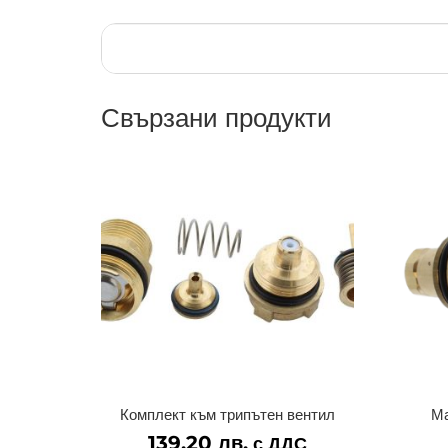
Свързани продукти
Комплект към трипътен вентил
Ма
139.20
лв.
с ДДС