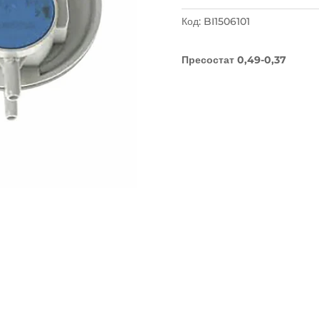
0,49-
0,37
Код:
BI1506101
BIASI
Пресостат 0,49-0,37