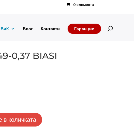
0 елемента
Products
search
ВиК
Блог
Контакти
Гаранции
49-0,37 BIASI
 в количката