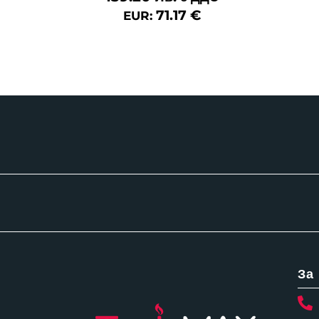
71.17
€
EUR:
За
