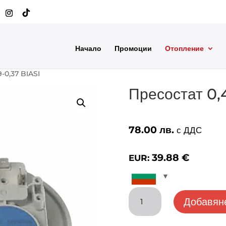
Начало
Промоции
Отопление
9-0,37 BIASI
Пресостат 0,
78.00
лв.
с ДДС
39.88
€
EUR:
количество
Добавяне
за
Пресостат