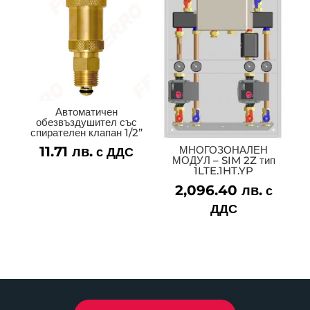
22.27 лв.
Автоматичен
обезвъздушител със
спирателен клапан 1/2”
11.71
лв.
МНОГОЗОНАЛЕН
с ДДС
МОДУЛ – SIM 2Z тип
1LTE.1HT.YP
2,096.40
лв.
с
ДДС