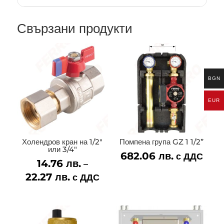
Свързани продукти
BGN
EUR
Холендров кран на 1/2″
Помпена група GZ 1 1/2”
или 3/4″
682.06
лв.
с ДДС
14.76
лв.
–
22.27
лв.
Price
с ДДС
range:
14.76 лв.
through