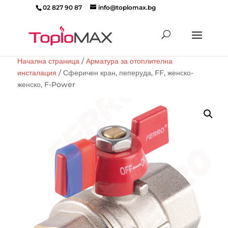
02 827 90 87
info@toplomax.bg
Products
search
Начална страница
/
Арматура за отоплителна
инсталация
/ Сферичен кран, пеперуда, FF, женско-
женско, F-Power