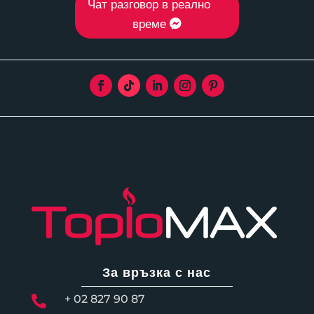
Чат разговор в реално
време
За връзка с нас
+ 02 827 90 87
