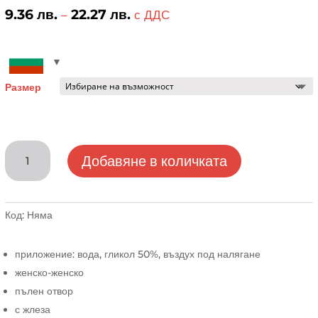
9.36
лв.
22.27
лв.
Price
–
с ДДС
range:
9.36 лв.
through
22.27 лв.
Размер
количество
Добавяне в количката
за
Сферичен
кран,
пеперуда,
Код:
Няма
FF,
женско-
приложение: вода, гликол 50%, въздух под налягане
женско,
женско-женско
F-
пълен отвор
Power
с жлеза