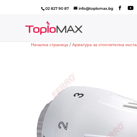
02 827 90 87
info@toplomax.bg
Начална страница
/
Арматура за отоплителна инст