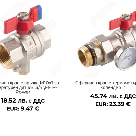
чен кран с връзка M10x1 за
Сферичен кран с термомет
ратурен датчик, 3/4″,FF F-
холендър 1″
Power
45.74
лв.
с ДДС
18.52
лв.
с ДДС
23.39
€
EUR:
9.47
€
EUR: