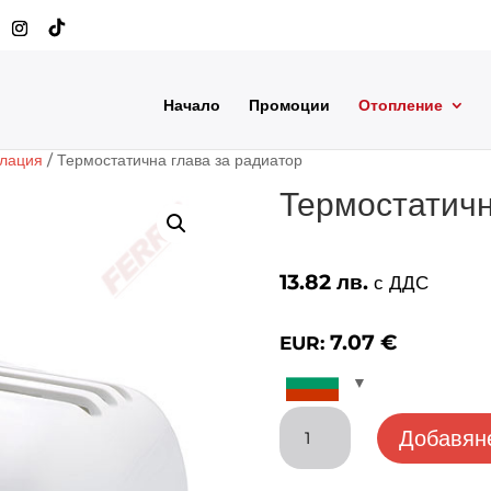
Начало
Промоции
Отопление
алация
/ Термостатична глава за радиатор
Термостатичн
13.82
лв.
с ДДС
7.07
€
EUR:
количество
Добавяне
за
Термостатична