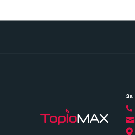
За


