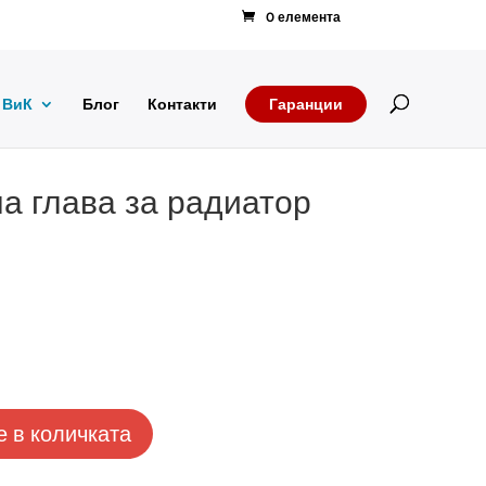
0 елемента
Products
search
ВиК
Блог
Контакти
Гаранции
а глава за радиатор
 в количката