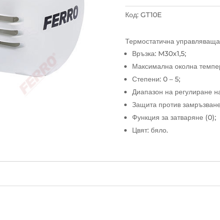
глава
за
Код:
GT10E
радиатор
Термостатична управляваща 
Връзка: M30x1,5;
Максимална околна темпер
Степени: 0 – 5;
Диапазон на регулиране на
Защита против замръзване:
Функция за затваряне (0);
Цвят: бяло.