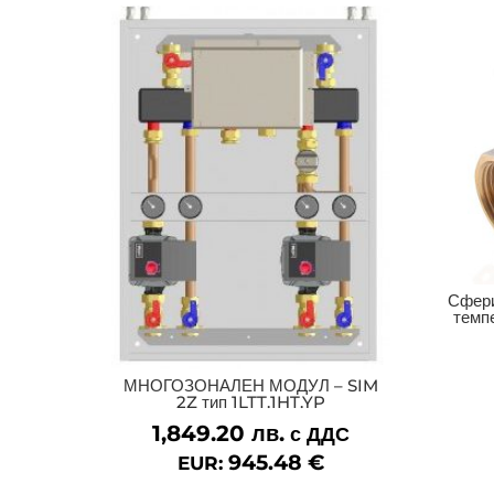
Сфери
темпе
МНОГОЗОНАЛЕН МОДУЛ – SIM
2Z тип 1LTT.1HT.YP
1,849.20
лв.
с ДДС
945.48
€
EUR: