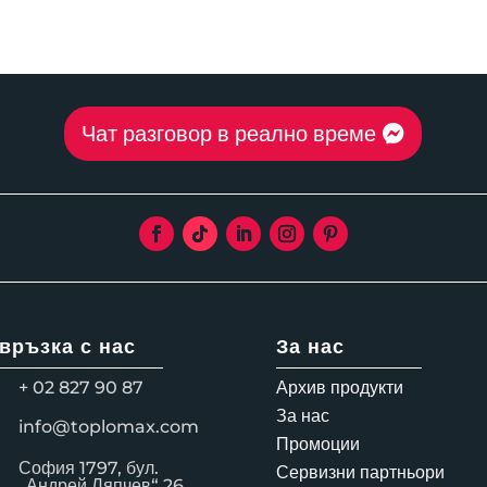
Чат разговор в реално време
 връзка с нас
За нас
+ 02 827 90 87
Архив продукти
За нас
info@toplomax.com
Промоции
София 1797, бул.
Сервизни партньори
„Андрей Ляпчев“ 26