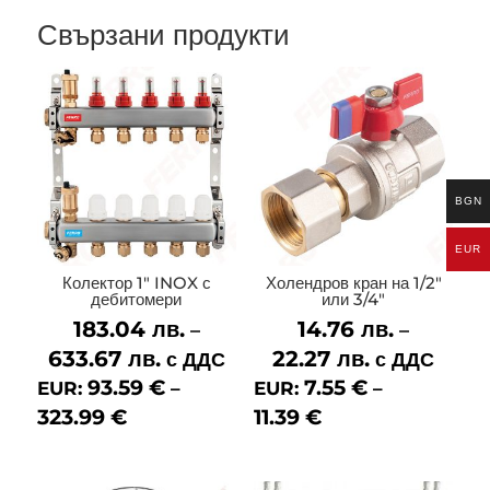
Свързани продукти
BGN
EUR
Колектор 1″ INOX с
Холендров кран на 1/2″
дебитомери
или 3/4″
183.04
лв.
14.76
лв.
–
–
633.67
лв.
Price
22.27
лв.
Price
с ДДС
с ДДС
range:
range:
93.59
€
7.55
€
EUR:
–
EUR:
–
183.04 лв.
14.76 лв.
323.99
€
11.39
€
through
through
633.67 лв.
22.27 лв.