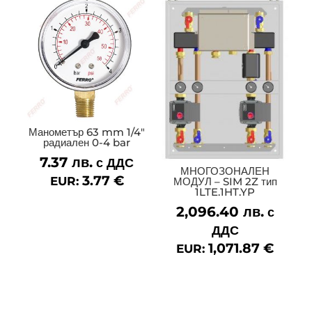
Манометър 63 mm 1/4″
радиален 0-4 bar
7.37
лв.
с ДДС
МНОГОЗОНАЛЕН
3.77
€
EUR:
МОДУЛ – SIM 2Z тип
1LTE.1HT.YP
2,096.40
лв.
с
ДДС
1,071.87
€
EUR: