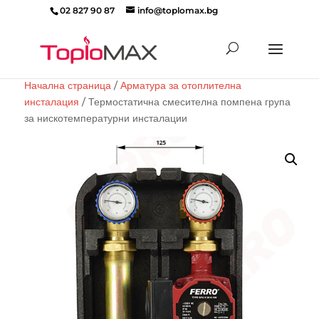
02 827 90 87
info@toplomax.bg
Products
search
Начална страница
/
Арматура за отоплителна
инсталация
/ Термостатична смесителна помпена група
за нискотемпературни инсталации