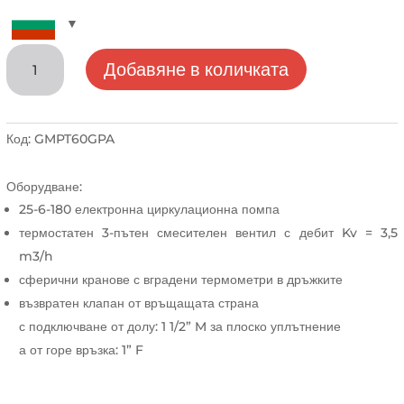
количество
Добавяне в количката
за
Термостатична
смесителна
помпена
Код:
GMPT60GPA
група
за
Оборудване:
нискотемпературни
25-6-180 електронна циркулационна помпа
инсталации
термостатен 3-пътен смесителен вентил с дебит Kv = 3,5
m3/h
сферични кранове с вградени термометри в дръжките
възвратен клапан от връщащата страна
с подключване от долу: 1 1/2” M за плоско уплътнение
а от горе връзка: 1” F