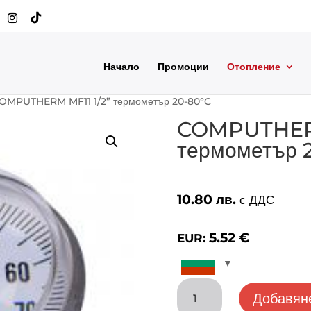
Начало
Промоции
Отопление
OMPUTHERM MF11 1/2” термометър 20-80°C
COMPUTHERM
термометър 
10.80
лв.
с ДДС
5.52
€
EUR:
количество
Добавяне
за