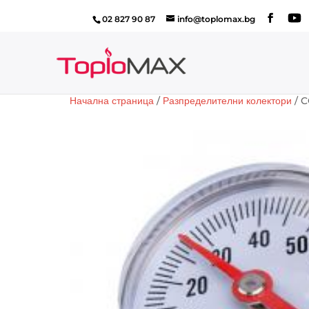
02 827 90 87
info@toplomax.bg
Начална страница
/
Разпределителни колектори
/ C