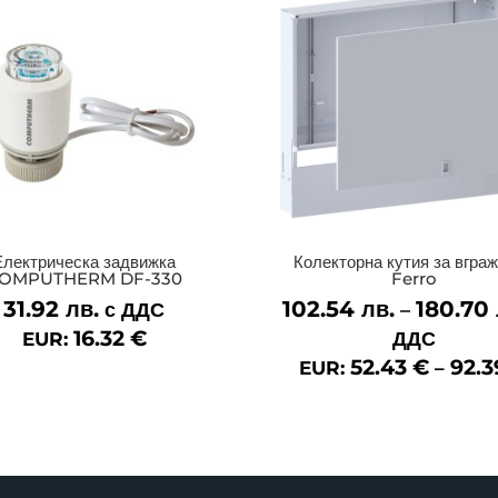
Електрическа задвижка
Колекторна кутия за вгра
OMPUTHERM DF-330
Ferro
31.92
лв.
102.54
лв.
180.70
с ДДС
–
16.32
€
ДДС
EUR:
52.43
€
92.
EUR:
–