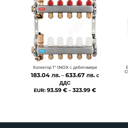
Колектор 1″ INOX с дебитомери
C
183.04
лв.
633.67
лв.
Price
–
с
range:
ДДС
183.04 лв.
93.59
€
323.99
€
EUR:
–
through
633.67 лв.