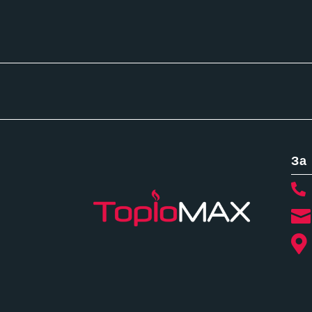
За


