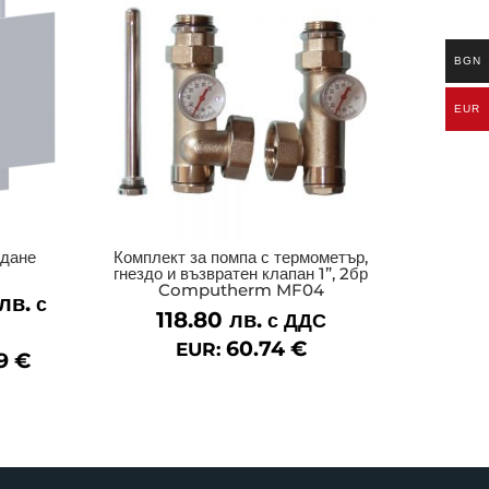
BGN
EUR
ждане
Комплект за помпа с термометър,
гнездо и възвратен клапан 1”, 2бр
Computherm MF04
лв.
Price
с
118.80
лв.
с ДДС
range:
60.74
€
EUR:
102.54 лв.
39
€
through
180.70 лв.