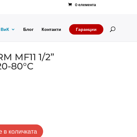
0 елемента
Products
search
ВиК
Блог
Контакти
Гаранции
 MF11 1/2”
20-80°C
 в количката