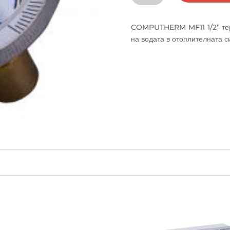
COMPUTHERM
MF11
COMPUTHERM MF11 1/2” тер
1/2”
на водата в отоплителната с
термометър
20-
80°C