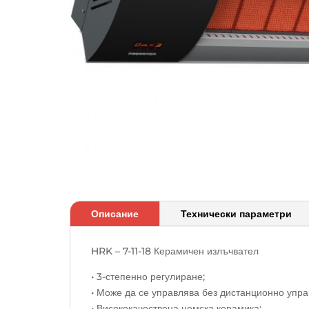
Описание
Технически параметри
HRK – 7-11-18 Керамичен излъчвател
• 3-степенно регулиране;
• Може да се управлява без дистанционно упра
• Висококачествена немска керамика;