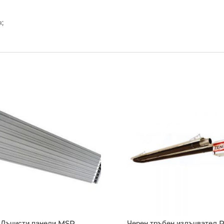
;
Лъчисти панели MSP
Черен тръбен излъчвател 