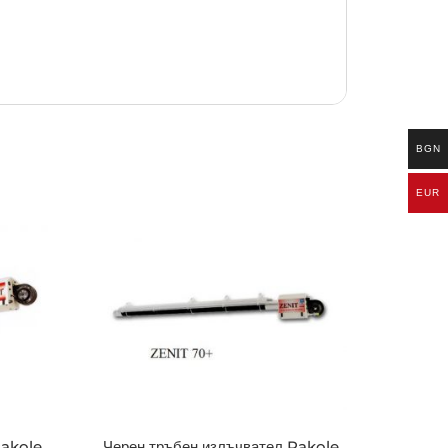
BGN
EUR
Pakole
Черен тръбен излъчвател Pakole