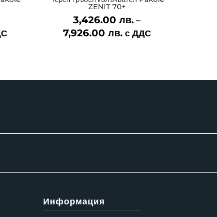
ZENIT 70+
3,426.00
лв.
–
e
7,926.00
лв.
Price
ДС
с ДДС
e:
range:
.00 лв.
3,426.00 лв.
ugh
through
.00 лв.
7,926.00 лв.
Информация