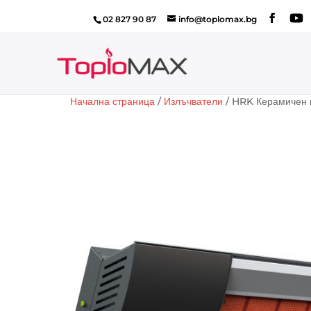
02 827 90 87
info@toplomax.bg
Начална страница
/
Излъчватели
/ HRK Керамичен 