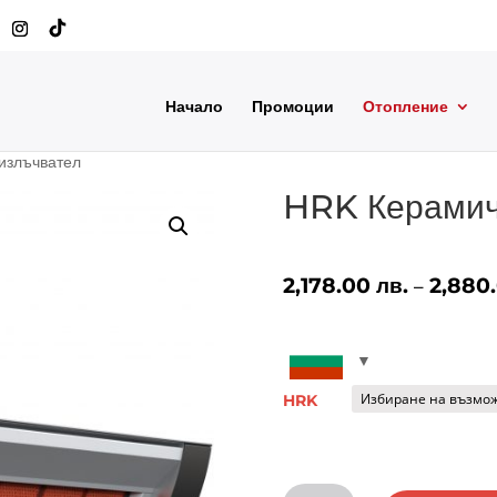
Начало
Промоции
Отопление
излъчвател
HRK Керамич
2,178.00
лв.
2,880
–
HRK
количество