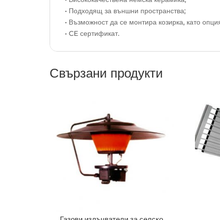
• Подходящ за външни пространства;
• Възможност да се монтира козирка, като опция
• CE сертификат.
Свързани продукти
Газови излъчватели за селско