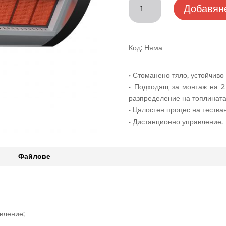
Добавяне
за
HRK
Керамичен
излъчвател
Код:
Няма
• Стоманено тяло, устойчиво 
• Подходящ за монтаж на 
разпределение на топлината
• Цялостен процес на тества
• Дистанционно управление.
Файлове
вление;