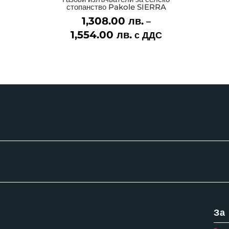
стопанство Pakole SIERRA
1,308.00
лв.
–
1,554.00
лв.
Price
с ДДС
range:
1,308.00 лв.
through
1,554.00 лв.
За