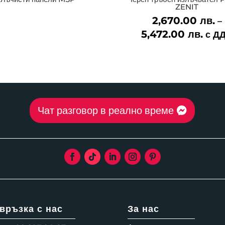
ZENIT
2,670.00
лв.
–
5,472.00
лв.
Pric
с Д
rang
2,670
thro
5,472
Чат разговор в реално време
 връзка с нас
За нас