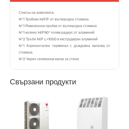
Списък на комплекта:
N°1 Тройник M/F/F от въглеродна стомана
N°1 Ревизионна пробка от въглеродна стомана
N°1 коляно M/F90° голям радиус от алуминий
N°2 Тръби M/F L=1000 в екструдиран алуминий
N°1 Хоризонтален терминал с дъждовна капачка от
стомана
N°2 Черен силиконов капак за стена
Свързани продукти