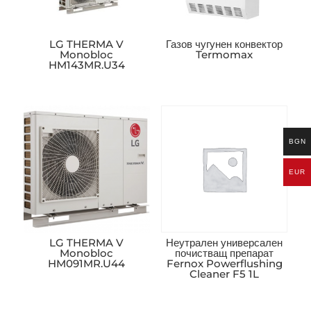
LG THERMA V
Газов чугунен конвектор
Monobloc
Termomax
HM143MR.U34
BGN
EUR
LG THERMA V
Неутрален универсален
Monobloc
почистващ препарат
HM091MR.U44
Fernox Powerflushing
Cleaner F5 1L