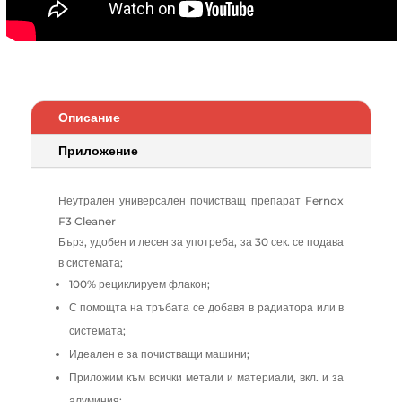
Описание
Приложение
Неутрален универсален почистващ препарат Fernox
F3 Cleaner
Бърз, удобен и лесен за употреба, за 30 сек. се подава
в системата;
100% рециклируем флакон;
С помощта на тръбата се добавя в радиатора или в
системата;
Идеален е за почистващи машини;
Приложим към всички метали и материали, вкл. и за
алуминия;