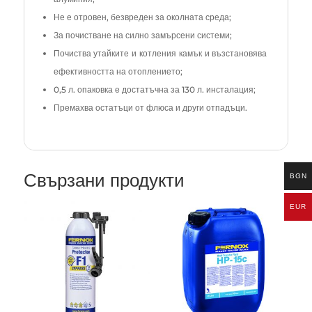
Не е отровен, безвреден за околната среда;
За почистване на силно замърсени системи;
Почиства утайките и котления камък и възстановява
ефективността на отоплението;
0,5 л. опаковка е достатъчна за 130 л. инсталация;
Премахва остатъци от флюса и други отпадъци.
Свързани продукти
BGN
EUR