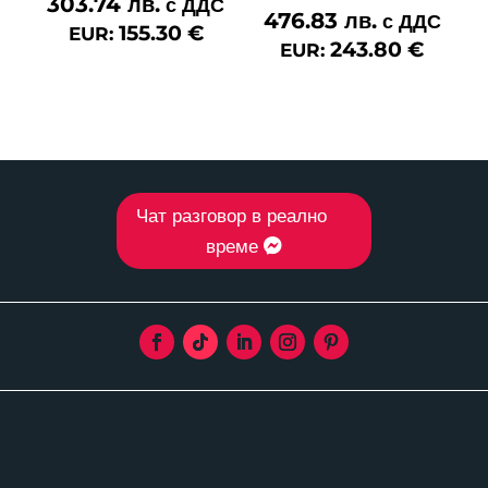
303.74
лв.
с ДДС
476.83
лв.
с ДДС
155.30
€
EUR:
243.80
€
EUR:
Чат разговор в реално
време