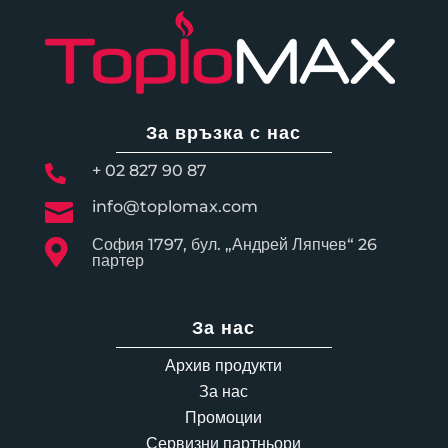
За връзка с нас
+ 02 827 90 87

info@toplomax.com

София 1797, бул. „Андрей Ляпчев“ 26

партер
За нас
Архив продукти
За нас
Промоции
Сервизни партньори