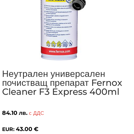
Неутрален универсален
почистващ препарат Fernox
Cleaner F3 Express 400ml
84.10
лв.
с ДДС
43.00
€
EUR: