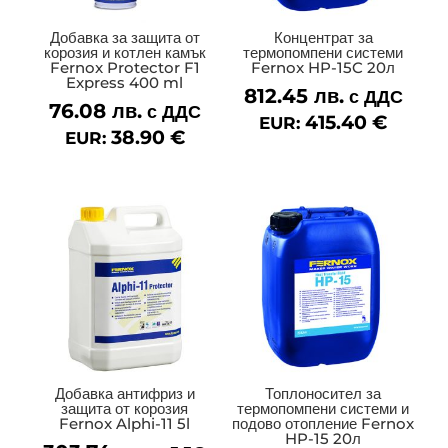
Добавка за защита от
Концентрат за
корозия и котлен камък
термопомпени системи
Fernox Protector F1
Fernox HP-15C 20л
Express 400 ml
812.45
лв.
с ДДС
76.08
лв.
с ДДС
415.40
€
EUR:
38.90
€
EUR:
Добавка антифриз и
Топлоносител за
защита от корозия
термопомпени системи и
Fernox Alphi-11 5l
подово отопление Fernox
HP-15 20л