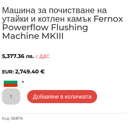
Машина за почистване на
утайки и котлен камък Fernox
Powerflow Flushing
Machine MKIII
5,377.36
лв.
с ДДС
2,749.40
€
EUR:
количество
Добавяне в количката
за
Машина
за
почистване
Код:
56874
на