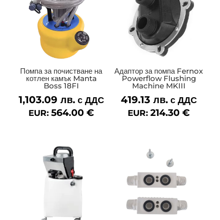
Помпа за почистване на
Адаптор за помпа Fernox
котлен камък Manta
Powerflow Flushing
Boss 18FI
Machine MKIII
1,103.09
лв.
419.13
лв.
с ДДС
с ДДС
564.00
€
214.30
€
EUR:
EUR: