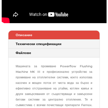
Описание
Технически спецификации
Файлове
Машината за промиване Powerflow Flushing
Machine MK III е професионално устройство за
промиване на отоплителни системи, което използва
насочен и мощен поток от чиста вода за бързо и
ефективно отстраняване на утайки, котлен камък и
други замърсявания от съществуващи и замърсени
битови системи за централно отопление. Тя е
съвместима с всички почистващи препарати Fernox.