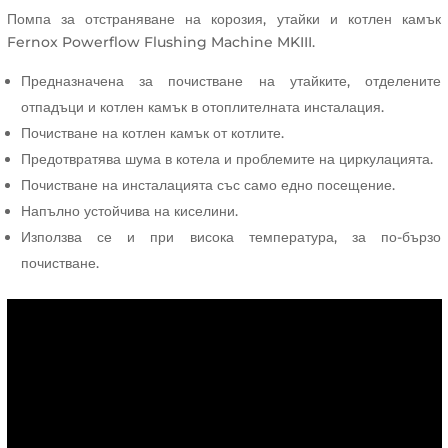
утайки
Помпа за отстраняване на корозия, утайки и котлен камък
и
Fernox Powerflow Flushing Machine MKIII.
котлен
камък
Предназначена за почистване на утайките, отделените
Fernox
отпадъци и котлен камък в отоплителната инсталация.
Powerflow
Почистване на котлен камък от котлите.
Flushing
Предотвратява шума в котела и проблемите на циркулацията.
Machine
Почистване на инсталацията със само едно посещение.
MKIII
Напълно устойчива на киселини.
Използва се и при висока температура, за по-бързо
почистване.