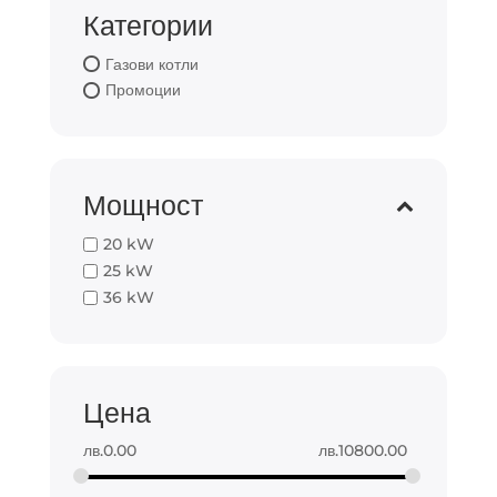
Категории
Газови котли
Промоции
Мощност
20 kW
25 kW
36 kW
Цена
лв.
0.00
лв.
10800.00