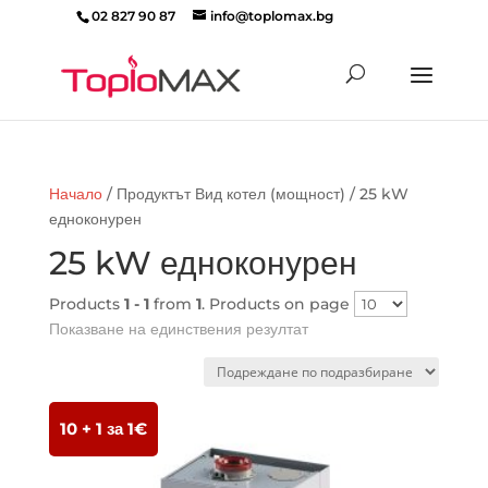
02 827 90 87
info@toplomax.bg
Products
search
Начало
/ Продуктът Вид котел (мощност) / 25 kW
едноконурен
25 kW едноконурен
Products
1 - 1
from
1
. Products on page
Показване на единствения резултат
10 + 1 за 1€