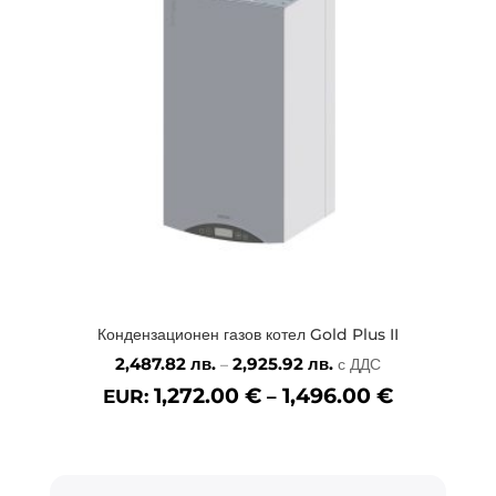
Кондензационен газов котел Gold Plus II
Price
2,487.82
лв.
2,925.92
лв.
–
с ДДС
range:
1,272.00
€
1,496.00
€
EUR:
–
2,487.82 лв.
through
2,925.92 лв.