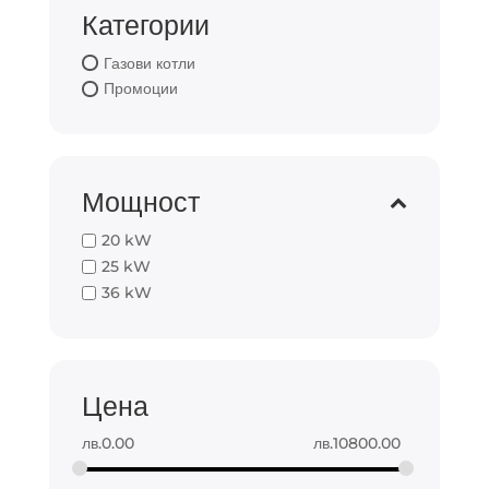
Категории
Газови котли
Промоции
Мощност
20 kW
25 kW
36 kW
Цена
лв.
0.00
лв.
10800.00