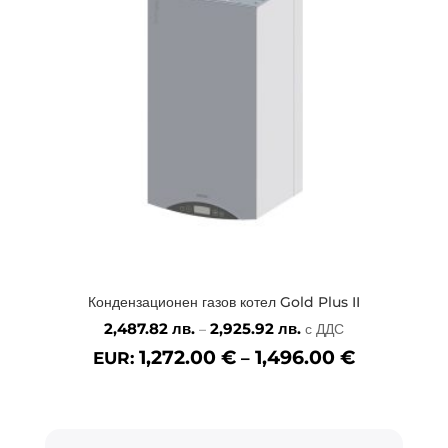
Кондензационен газов котел Gold Plus II
Price
2,487.82
лв.
2,925.92
лв.
–
с ДДС
range:
1,272.00
€
1,496.00
€
EUR:
–
2,487.82 лв.
through
2,925.92 лв.