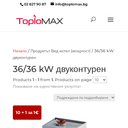
02 827 90 87
info@toplomax.bg
Products
search
Начало
/ Продуктът Вид котел (мощност) / 36/36 kW
двуконтурен
36/36 kW двуконтурен
Products
1 - 1
from
1
. Products on page
Показване на единствения резултат
10 + 1 за 1€