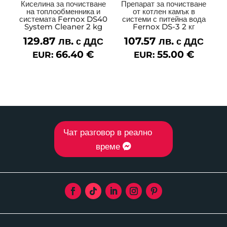
Киселина за почистване
Препарат за почистване
на топлообменника и
от котлен камък в
системата Fernox DS40
системи с питейна вода
System Cleaner 2 kg
Fernox DS-3 2 кг
129.87
лв.
107.57
лв.
с ДДС
с ДДС
66.40
€
55.00
€
EUR:
EUR:
Чат разговор в реално
време