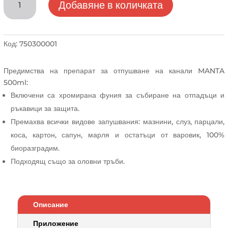
Добавяне в количката
за
Препарат
за
отпушване
Код:
750300001
на
канали
Предимства на препарат за отпушване на канали MANTA
MANTA
500ml:
500ml
Включени са хромирана фуния за събиране на отпадъци и
ръкавици за защита.
Премахва всички видове запушвания: мазнини, слуз, парцали,
коса, картон, сапун, марля и остатъци от варовик, 100%
биоразградим.
Подходящ също за оловни тръби.
Описание
Приложение