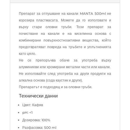
Препарат за отпушване на канали MANTA 500ml не
корозира пластмасата. Можете да го използвате и
върху стари оловни тръби. Този препарат за
почистване на канали е на киселинна основа с
комбинирани повърхностноактивни вещества, който
предотвратяват повреда на тръбите и уплътненията
като цяло.
Не се препоръчва обаче за употреба върху
алуминиеви или хромирани метални части или канали.
Не използвайте след употреба на други продукти на
алкална основа (сода каустик и други).
Препаратът е подходящ и за оловни тръби.
Технически данни
Цвят: Кафяв
pH: <1
Дозировка: 100%
Разфасовка: 500 ml