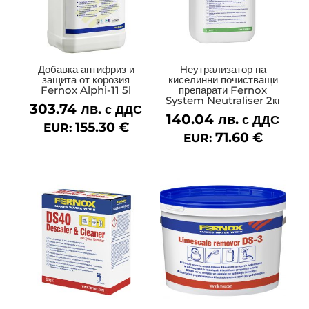
Добавка антифриз и
Неутрализатор на
защита от корозия
киселинни почистващи
Fernox Alphi-11 5l
препарати Fernox
System Neutraliser 2кг
303.74
лв.
с ДДС
140.04
лв.
с ДДС
155.30
€
EUR:
71.60
€
EUR: