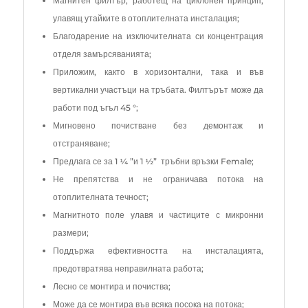
Магнитен филтър, работещ на циклонен принцип,
улавящ утайките в отоплителната инсталация;
Благодарение на изключителната си концентрация
отделя замърсяванията;
Приложим, както в хоризонтални, така и във
вертикални участъци на тръбата. Филтърът може да
работи под ъгъл 45 °;
Мигновено почистване без демонтаж и
отстраняване;
Предлага се за 1 ¼ ”и 1 ½” тръбни връзки Female;
Не препятства и не ограничава потока на
отоплителната течност;
Магнитното поле улавя и частиците с микронни
размери;
Поддържа ефективността на инсталацията,
предотвратява неправилната работа;
Лесно се монтира и почиства;
Може да се монтира във всяка посока на потока;