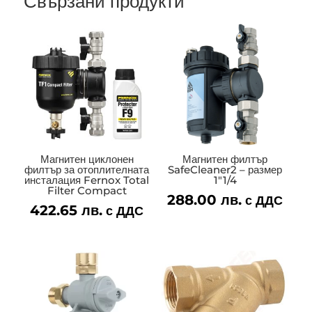
Свързани продукти
Магнитен циклонен
Магнитен филтър
филтър за отоплителната
SafeCleaner2 – размер
инсталация Fernox Total
1″1/4
Filter Compact
288.00
лв.
с ДДС
422.65
лв.
с ДДС