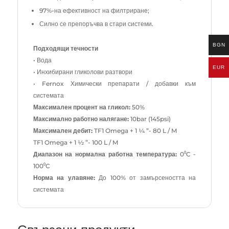
97%-на ефективност на филтриране;
Силно се препоръчва в стари системи.
BGN
Подходящи течности
• Вода
EUR
• Инхибирани гликолови разтвори
• Fernox Химически препарати / добавки към
системата
Максимален процент на гликол:
50%
Максимално работно налягане:
10bar (145psi)
Максимален дебит:
TF1 Omega + 1 ¼ ”- 80 L / M
TF1 Omega + 1 ½ ”- 100 L / M
Диапазон на нормална работна температура:
0⁰C -
100⁰C
Норма на улавяне:
До 100% от замърсеността на
системата