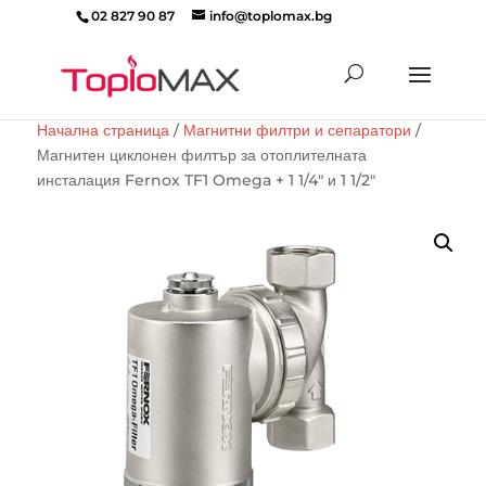
02 827 90 87
info@toplomax.bg
Products
search
Начална страница
/
Магнитни филтри и сепаратори
/
Магнитен циклонен филтър за отоплителната
инсталация Fernox TF1 Omega + 1 1/4″ и 1 1/2″