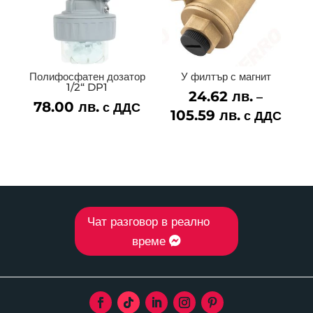
Полифосфатен дозатор
У филтър с магнит
1/2“ DP1
24.62
лв.
–
78.00
лв.
с ДДС
105.59
лв.
Price
с ДДС
range:
24.62 лв.
through
105.59 лв.
Чат разговор в реално
време