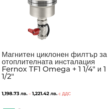
Магнитен циклонен филтър за
отоплителната инсталация
Fernox TF1 Omega + 1 1/4″ и 1
1/2″
1,198.73
лв.
1,221.42
лв.
Price
–
с ДДС
range:
1,198.73 лв.