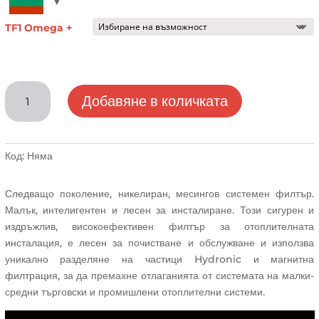
through
1,221.42 лв.
TF1 Omega +
количество
Добавяне в количката
за
Магнитен
циклонен
филтър
Код:
Няма
за
отоплителната
Следващо поколение, никелиран, месингов системен филтър.
инсталация
Малък, интелигентен и лесен за инсталиране. Този сигурен и
Fernox
издръжлив, високоефективен филтър за отоплителната
TF1
инсталация, е лесен за почистване и обслужване и използва
Omega
уникално разделяне на частици Hydronic и магнитна
+
филтрация, за да премахне отлаганията от системата на малки-
1
средни търговски и промишлени отоплителни системи.
1/4"
и