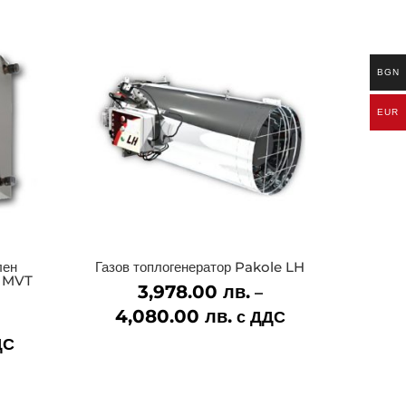
BGN
EUR
лен
Газов топлогенератор Pakole LH
e MVT
3,978.00
лв.
–
4,080.00
лв.
Price
с ДДС
range:
e
ДС
3,978.00 лв.
e:
through
.00 лв.