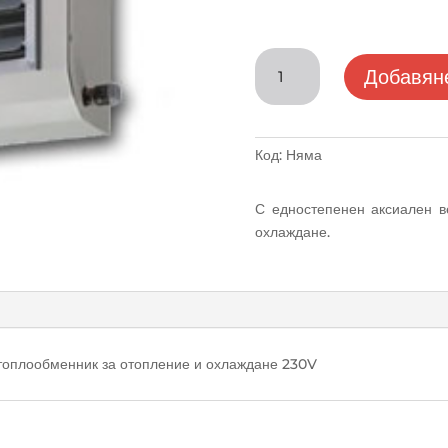
количество
Добавяне
за
Термовентилатор
аксиален
едностепенна
Код:
Няма
серия
Pakole
С едностепенен аксиален в
MVT
охлаждане.
1HFA
 топлообменник за отопление и охлаждане 230V