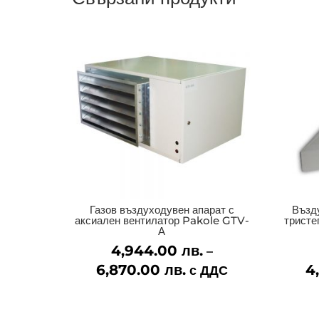
Газов въздуходувен апарат с
Възд
аксиален вентилатор Pakole GTV-
тристе
А
4,944.00
лв.
–
6,870.00
лв.
Price
4
с ДДС
range:
4,944.00 лв.