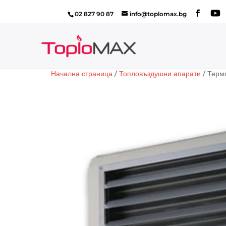
02 827 90 87
info@toplomax.bg
Начална страница
/
Топловъздушни апарати
/ Терм