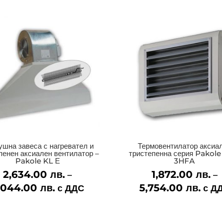
ушна завеса с нагревател и
Термовентилатор аксиа
пенен аксиален вентилатор –
тристепенна серия Pakol
Pakole KL Е
3HFA
2,634.00
лв.
1,872.00
лв.
–
–
,044.00
лв.
Price
5,754.00
лв.
Pric
с ДДС
с Д
range:
rang
2,634.00 лв.
1,872