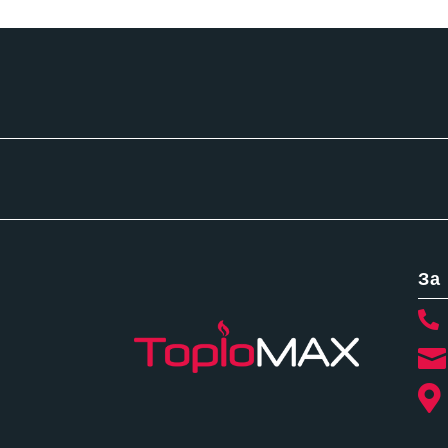
through
6,870.00 лв.
За


