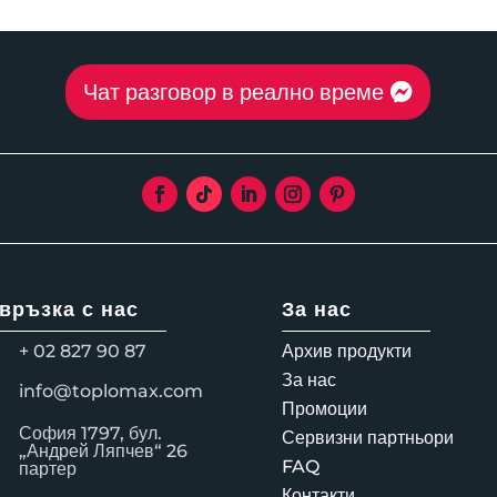
through
thro
4,044.00 лв.
5,75
Чат разговор в реално време
 връзка с нас
За нас
+ 02 827 90 87
Архив продукти
За нас
info@toplomax.com
Промоции
София 1797, бул.
Сервизни партньори
„Андрей Ляпчев“ 26
FAQ
партер
Контакти