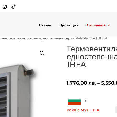
Начало
Промоции
Отопление
овентилатор аксиален едностепенна серия Pakole MVT 1HFA
Термовентил
едностепенн
1HFA
1,776.00
лв.
5,550
–
Pakole MVT 1HFA