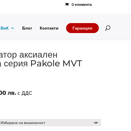
0 елемента
Products
search
ВиК
Блог
Контакти
Гаранции
атор аксиален
а серия Pakole MVT
.00
лв.
Price
с ДДС
range:
1,776.00 лв.
through
5,550.00 лв.