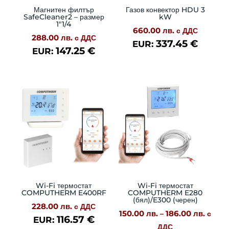
Магнитен филтър
Газов конвектор HDU 3
SafeCleaner2 – размер
kW
1″1/4
660.00
лв.
с ДДС
288.00
лв.
с ДДС
337.45
€
EUR:
147.25
€
EUR:
Wi-Fi термостат
Wi-Fi термостат
COMPUTHERM E400RF
COMPUTHERM E280
(бял)/E300 (черен)
228.00
лв.
с ДДС
150.00
лв.
186.00
лв.
Price
–
с
116.57
€
EUR:
range:
ДДС