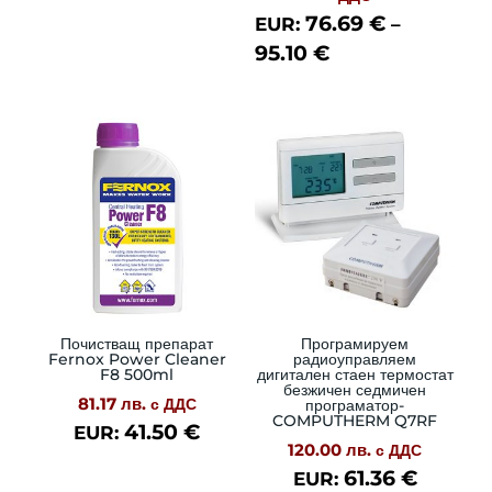
76.69
€
EUR:
–
150.00
95.10
€
throu
186.00
Почистващ препарат
Програмируем
Fernox Power Cleaner
радиоуправляем
F8 500ml
дигитален стаен термостат
безжичен седмичен
81.17
лв.
с ДДС
програматор-
COMPUTHERM Q7RF
41.50
€
EUR:
120.00
лв.
с ДДС
61.36
€
EUR: