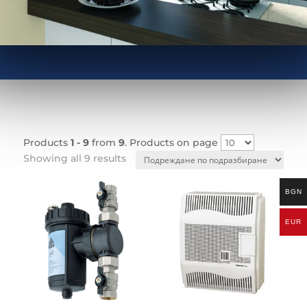
Products
1 - 9
from
9
. Products on page
Showing all 9 results
BGN
EUR