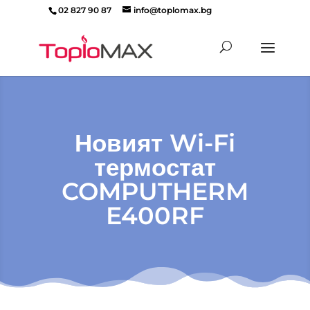
02 827 90 87
info@toplomax.bg
Products
search
Новият Wi-Fi
термостат
COMPUTHERM
E400RF