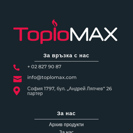
За връзка с нас
+ 02 827 90 87

info@toplomax.com

София 1797, бул. „Андрей Ляпчев“ 26

партер
За нас
Архив продукти
За нас