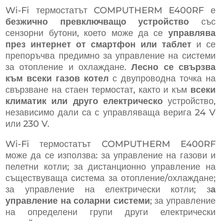
Wi-Fi термостатът COMPUTHERM E400RF е
безжично превключващо устройство
със
сензорни бутони, което може да се
управлява
през интернет от смартфон или таблет
и се
препоръчва предимно за управление на системи
за отопление и охлаждане.
Лесно се свързва
към всеки газов котел
с двупроводна точка на
свързване на стаен термостат, както и към
всеки
климатик или друго електрическо
устройство,
независимо дали са с управляваща верига 24 V
или 230 V.
Wi-Fi термостатът COMPUTHERM E400RF
може да се използва: за управление на газови и
пелетни котли; за дистанционно управление на
съществуваща система за отопление/охлаждане;
за управление на електрически котли; з
а
управление на соларни системи
; за управление
на определени групи други електрически