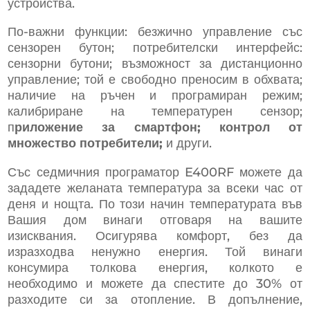
устройства.
По-важни функции: безжично управление със
сензорен бутон; потребителски интерфейс:
сензорни бутони; възможност за дистанционно
управление; той е свободно преносим в обхвата;
наличие на ръчен и програмиран режим;
калибриране на температурен сензор;
п
риложение за смартфон; контрол от
множество потребители;
и други.
Със седмичния програматор E400RF можете да
зададете желаната температура за всеки час от
деня и нощта. По този начин температурата във
Вашия дом винаги отговаря на вашите
изисквания. Осигурява комфорт, без да
изразходва ненужно енергия. Той винаги
консумира толкова енергия, колкото е
необходимо и можете да спестите до 30% от
разходите си за отопление. В допълнение,