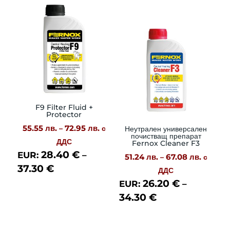
F9 Filter Fluid +
Protector
55.55
лв.
72.95
лв.
Price
–
с
Неутрален универсален
почистващ препарат
range:
ДДС
Fernox Cleaner F3
28.40
€
EUR:
–
55.55 лв.
51.24
лв.
67.08
лв.
Price
–
с
37.30
€
through
range:
ДДС
72.95 лв.
26.20
€
EUR:
–
51.24 лв
34.30
€
throug
67.08 л