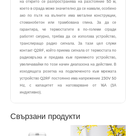
на открито се разпространява на разстояние 50 м,
което в сграда може значително да се намали, особено
ако по пътя на вълните има метални конструкции,
стоманобетон или трамбована глина. За да се
гарантира, че термостатите в по-големи сгради
работят сигурно, трябва да се използва устройство,
транслиращо радио сигнала. За тази цел служи
контакт Q2RF, който приема сигнала от термостата по
радиовръзка и предава към приемното устройство,
увеличавайки по този начин диапазона на действие. В
изходящата розетка на подключеното към мрежата
устройство Q2RF постоянно има напрежение 230V 50
Hz, с капацитет на натоварване от 16А (3А
индуктивно).
Свързани продукти