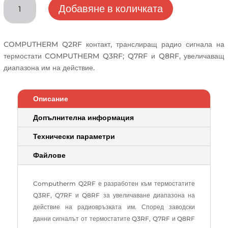
Добавяне в количката
за
Контакт,
транслиращ
COMPUTHERM Q2RF контакт, транслиращ радио сигнала на
радио
термостати COMPUTHERM Q3RF; Q7RF и Q8RF, увеличаващ
сигнал
диапазона им на действие.
COMPUTHERM
Q2RF
Описание
Допълнителна информация
Технически параметри
Файлове
Computherm Q2RF е разработен към термостатите
Q3RF, Q7RF и Q8RF за увеличаване диапазона на
действие на радиовръзката им. Според заводски
данни сигналът от термостатите Q3RF, Q7RF и Q8RF