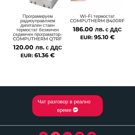
Програмируем
Wi-Fi термостат
радиоуправляем
COMPUTHERM B400RF
дигитален стаен
186.00
лв.
с ДДС
термостат безжичен
седмичен програматор-
95.10
€
EUR:
COMPUTHERM Q7RF
120.00
лв.
с ДДС
61.36
€
EUR:
Чат разговор в реално
време