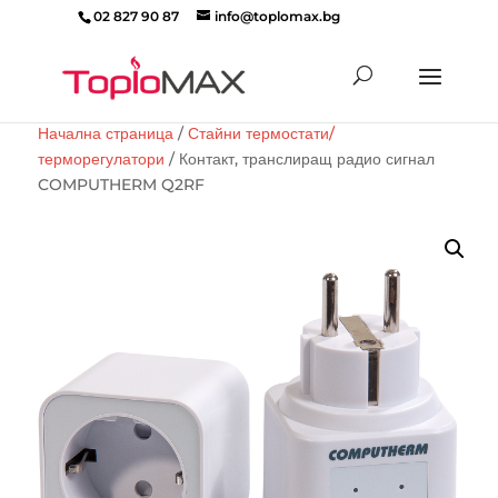
02 827 90 87
info@toplomax.bg
Products
search
Начална страница
/
Стайни термостати/
терморегулатори
/ Контакт, транслиращ радио сигнал
COMPUTHERM Q2RF