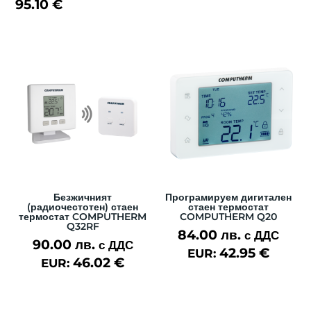
95.10
€
156.00 лв.
through
186.00 лв.
Безжичният
Програмируем дигитален
(радиочестотен) стаен
стаен термостат
термостат COMPUTHERM
COMPUTHERM Q20
Q32RF
84.00
лв.
с ДДС
90.00
лв.
с ДДС
42.95
€
EUR:
46.02
€
EUR: