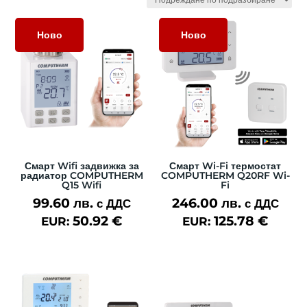
Ново
Ново
Смарт Wifi задвижка за
Смарт Wi-Fi термостат
радиатор COMPUTHERM
COMPUTHERM Q20RF Wi-
Q15 Wifi
Fi
99.60
лв.
246.00
лв.
с ДДС
с ДДС
50.92
€
125.78
€
EUR:
EUR: