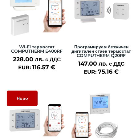
Wi-Fi термостат
Програмируем безжичен
COMPUTHERM E400RF
дигитален стаен термостат
COMPUTHERM Q20RF
228.00
лв.
с ДДС
147.00
лв.
с ДДС
116.57
€
EUR:
75.16
€
EUR:
Ново