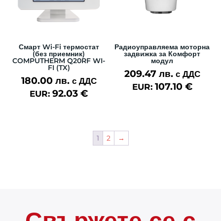
Смарт Wi-Fi термостат
Радиоуправляема моторна
(без приемник)
задвижка за Комфорт
COMPUTHERM Q20RF WI-
модул
FI (TX)
209.47
лв.
с ДДС
180.00
лв.
с ДДС
107.10
€
EUR:
92.03
€
EUR:
1
2
→
Свържете се с