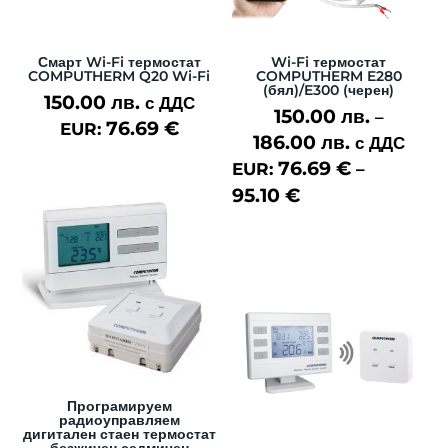
Смарт Wi-Fi термостат
Wi-Fi термостат
COMPUTHERM Q20 Wi-Fi
COMPUTHERM E280
(бял)/E300 (черен)
150.00
лв.
с ДДС
150.00
лв.
–
76.69
€
EUR:
186.00
лв.
Price
с ДДС
76.69
€
range:
EUR:
–
95.10
€
150.00 лв.
through
186.00 лв.
Програмируем
радиоуправляем
дигитален стаен термостат
безжичен седмичен