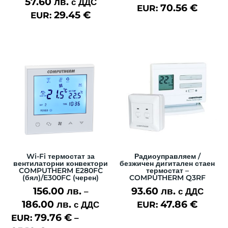
57.60
лв.
с ДДС
70.56
€
EUR:
29.45
€
EUR:
Wi-Fi термостат за
Радиоуправляем /
вентилаторни конвектори
безжичен дигитален стаен
COMPUTHERM E280FC
термостат –
(бял)/E300FC (черен)
COMPUTHERM Q3RF
156.00
лв.
93.60
лв.
–
с ДДС
186.00
лв.
47.86
€
Price
с ДДС
EUR:
79.76
€
range:
EUR:
–