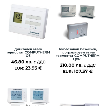
Дигитален стаен
Многозонов безжичен,
термостат COMPUTHERM
програмируем стаен
Q3
термостат COMPUTHERM
Q8RF
46.80
лв.
с ДДС
210.00
лв.
с ДДС
23.93
€
EUR:
107.37
€
EUR: