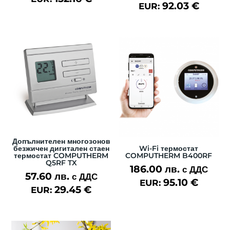
92.03
€
EUR:
Допълнителен многозонов
безжичен дигитален стаен
Wi-Fi термостат
термостат COMPUTHERM
COMPUTHERM B400RF
Q5RF TX
186.00
лв.
с ДДС
57.60
лв.
с ДДС
95.10
€
EUR:
29.45
€
EUR: