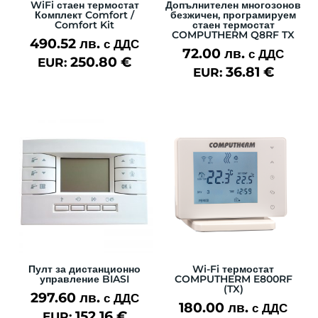
WiFi стаен термостат
Допълнителен многозонов
Комплект Comfort /
безжичен, програмируем
Comfort Kit
стаен термостат
COMPUTHERM Q8RF TX
490.52
лв.
с ДДС
72.00
лв.
с ДДС
250.80
€
EUR:
36.81
€
EUR:
Пулт за дистанционно
Wi-Fi термостат
управление BIASI
COMPUTHERM E800RF
(TX)
297.60
лв.
с ДДС
180.00
лв.
с ДДС
152.16
€
EUR: