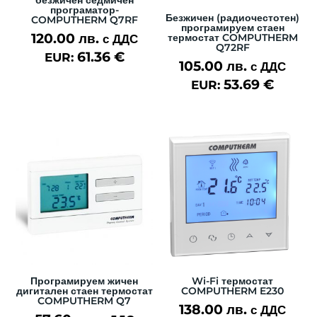
програматор-
Безжичен (радиочестотен)
COMPUTHERM Q7RF
програмируем стаен
120.00
лв.
термостат COMPUTHERM
с ДДС
Q72RF
61.36
€
EUR:
105.00
лв.
с ДДС
53.69
€
EUR:
Програмируем жичен
Wi-Fi термостат
дигитален стаен термостат
COMPUTHERM E230
COMPUTHERM Q7
138.00
лв.
с ДДС