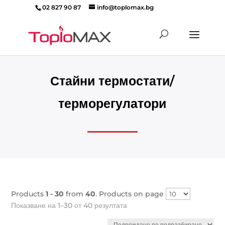
02 827 90 87
info@toplomax.bg
Products
search
Стайни термостати/
терморегулатори
Products
1 - 30
from
40
. Products on page
Показване на 1–30 от 40 резултата