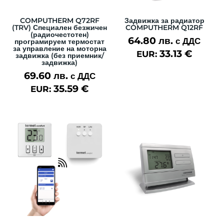
COMPUTHERM Q72RF
Задвижка за радиатор
(TRV) Специален безжичен
COMPUTHERM Q12RF
(радиочестотен)
64.80
лв.
с ДДС
програмируем термостат
за управление на моторна
33.13
€
EUR:
задвижка (без приемник/
задвижка)
69.60
лв.
с ДДС
35.59
€
EUR: