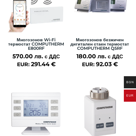
Многозонов Wi-Fi
Многозонов безжичен
термостат COMPUTHERM
дигитален стаен термостат
E800RF
COMPUTHERM Q5RF
570.00
лв.
180.00
лв.
с ДДС
с ДДС
291.44
€
92.03
€
EUR:
EUR:
BGN
EUR