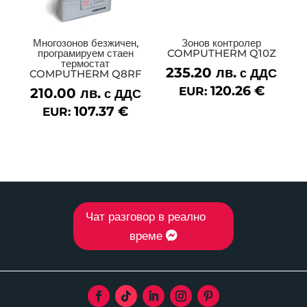
Многозонов безжичен,
Зонов контролер
програмируем стаен
COMPUTHERM Q10Z
термостат
235.20
лв.
с ДДС
COMPUTHERM Q8RF
120.26
€
EUR:
210.00
лв.
с ДДС
107.37
€
EUR:
Чат разговор в реално
време