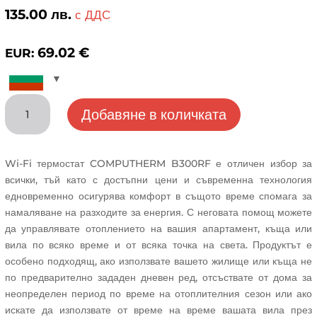
135.00
лв.
с ДДС
69.02
€
EUR:
количество
Добавяне в количката
за
Wi-
Fi
Wi-Fi термостат COMPUTHERM B300RF е отличен избор за
термостат
всички, тъй като с достъпни цени и съвременна технология
COMPUTHERM
едновременно осигурява комфорт в същото време спомага за
B300RF
намаляване на разходите за енергия. С неговата помощ можете
да управлявате отоплението на вашия апартамент, къща или
вила по всяко време и от всяка точка на света. Продуктът е
особено подходящ, ако използвате вашето жилище или къща не
по предварително зададен дневен ред, отсъствате от дома за
неопределен период по време на отоплителния сезон или ако
искате да използвате от време на време вашата вила през