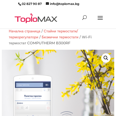
02 827 90 87
info@toplomax.bg
Products
search
Начална страница
/
Стайни термостати/
терморегулатори
/
Безжични термостати
/ Wi-Fi
термостат COMPUTHERM B300RF